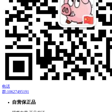
电话
群:10627495191
自营保正品