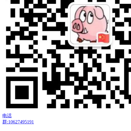
电话
群:10627495191