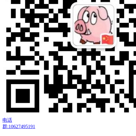
电话
群:10627495191